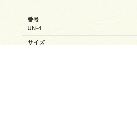
番号
UN-4
サイズ
6.5寸(19.5cm)
色
赤
素材／製造国
扇面：絹 フランス製 扇骨：竹 国産、親骨
熟練した職人が作り上げた左右対称で2種類