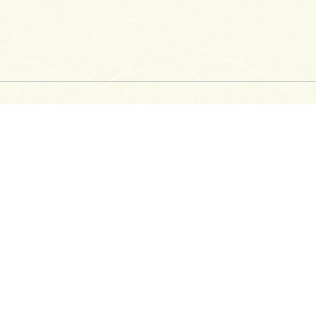
/黒染 仲骨/黒染 仕立て：京都 京扇子
のうねり状に細工を施した扇骨を組み合わせること