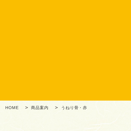
HOME
商品案内
うねり骨・赤